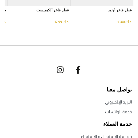
عطر فاخر أونور
عطر فاخر ألكيميست
جريس
د.ك
18.00
د.ك
17.99
د.ك
تواصل معنا
البريد الإلكتروني
خدمة الواتساب
خدمة العملاء
سياسة الاستبدال و الاسترجاع