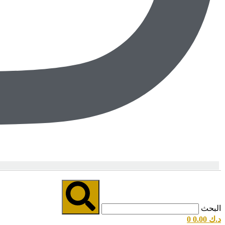
البحث
د.ك
0.00
0