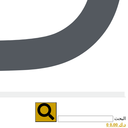
البحث
د.ك
0.00
0