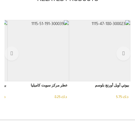
بيوتي أويل أورنج بلوسم
عطر مركز سويت كاميليا
بيوتي
د.ك
5.75
د.ك
8.25
د.ك