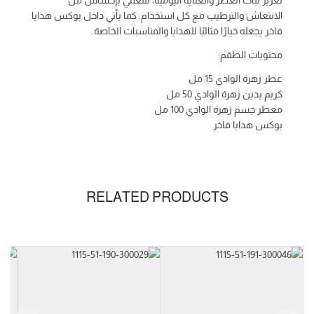
تعزيز ثبات العطر والعناية اليومية، لتنعمي بإحساس من
الانتعاش والترطيب مع كل استخدام. كما يأتي داخل بوكس هدايا
فاخر يجعله خيارًا مثاليًا للهدايا والمناسبات الخاصة.
محتويات الطقم:
عطر زهرة الوادي 15 مل
كريم يدين زهرة الوادي 50 مل
معطر جسم زهرة الوادي 100 مل
بوكس هدايا فاخر
RELATED PRODUCTS
الحجم
Gift
Set
نوع المنتج
Gift
Set