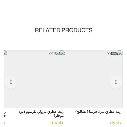
RELATED PRODUCTS
زيت عطري بيزل فربينا ( تشالنج)
زيت عطري نيرولي بلوسوم ( توم
زيت 
موجلر)
فروت
د.ك
1.25
د.ك
4.00
د.ك