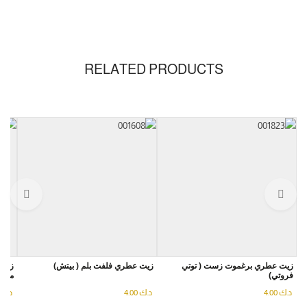
RELATED PRODUCTS
زيت عطري برغموت زست ( توتي
زيت عطري فلفت بلم ( بيتش)
زيت 
فروتي)
موجل
د.ك
4.00
د.ك
4.00
د.ك