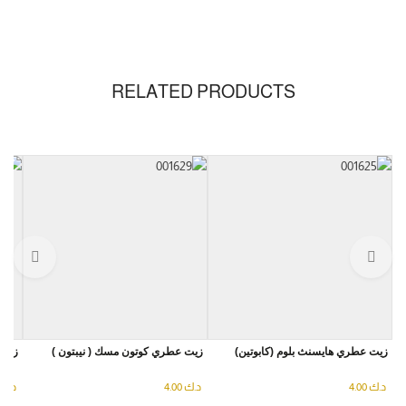
RELATED PRODUCTS
زيت عطري هايسنث بلوم (كابوتين)
زيت عطري كوتون مسك ( نيبتون )
زيت 
د.ك
4.00
د.ك
4.00
د.ك