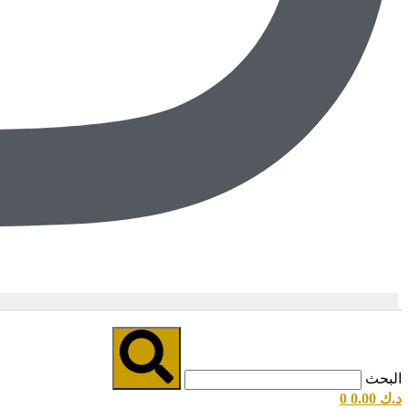
البحث
د.ك
0.00
0