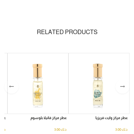
RELATED PRODUCTS
عطر مركز وايت فريزيا
عطر مركز فانيلا بلوسوم
عطر 
د.ك
3.00
د.ك
3.00
د.ك