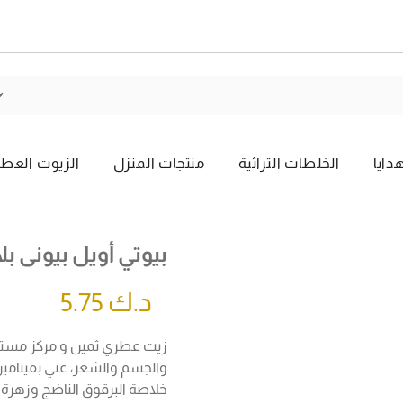
دايا
الخلطات التراثية
منتجات المنزل
الزيوت العطر
بيوتي أويل بيونى ب
د.ك
5.75
زيت عطري ثمين و مركز مستخ
والجسم والشعر، غني بفيتامين ا
خلاصة البرقوق الناضج وزهرة 