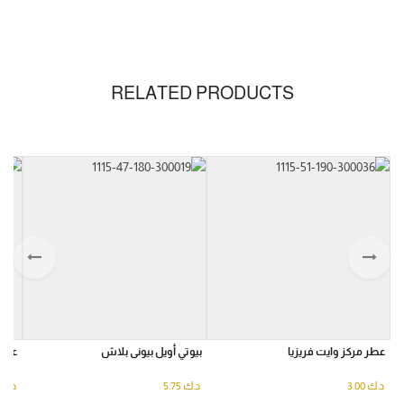
RELATED PRODUCTS
عطر مركز وايت فريزيا
بيوتي أويل بيونى بلاش
عطر 
د.ك
3.00
د.ك
5.75
د.ك