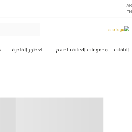
AR
EN
الباقات
مجموعات العناية بالجسم.
العطور الفاخرة
ه
المجموعات الفريدة
لوسوم(الريف)
وايت فريزيا(غرانادين)