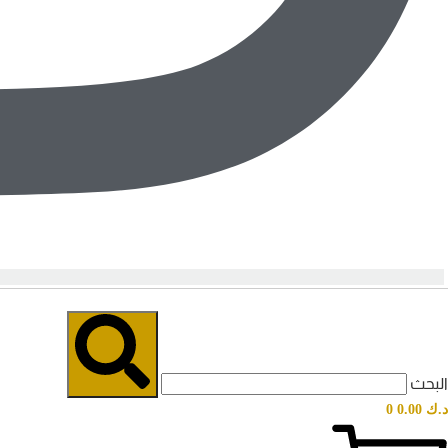
البحث
د.ك
0.00
0