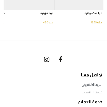
فواحة كهربائية
فواحة زيتية
شمع
د.ك
18.75
د.ك
4.50
د.ك
تواصل معنا
البريد الإلكتروني
خدمة الواتساب
خدمة العملاء