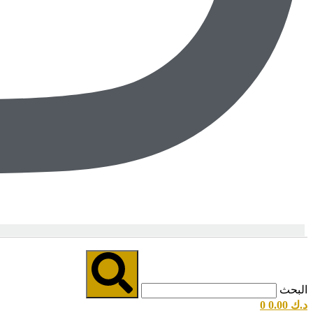
البحث
د.ك
0.00
0