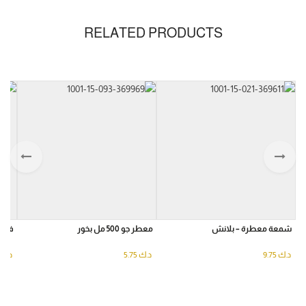
RELATED PRODUCTS
شمعة معطرة – بلانش
معطر جو 500 مل بخور
فواح
د.ك
9.75
د.ك
5.75
د.ك